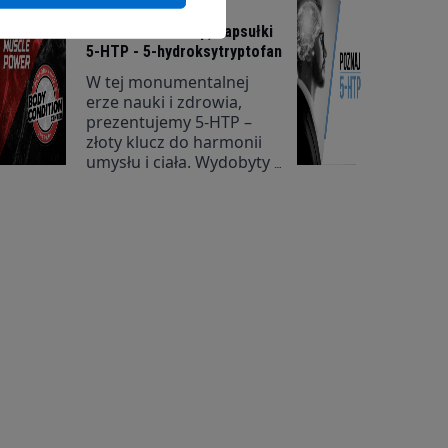
apetytem | Opinie,
dawkowanie 5 htp, kapsułki
5-HTP - 5-hydroksytryptofan
W tej monumentalnej
erze nauki i zdrowia,
prezentujemy 5-HTP –
złoty klucz do harmonii
umysłu i ciała. Wydobyty z
szlachetnych nasion
Griffonia simplicifolia, ten
szlachetny aminokwas
jest niczym eliksir
poprawiający nastrój i
regulujący apetyt, będąc
bezpośrednim
prekursorem serotoniny,
znanego
neuroprzekaźnika
rządzącego naszymi
emocjami, zachowaniami
i głodem.