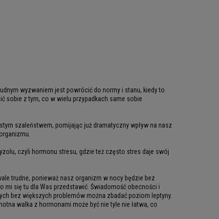
trudnym wyzwaniem jest powrócić do normy i stanu, kiedy to
ić sobie z tym, co w wielu przypadkach same sobie
zystym szaleństwem, pomijając już dramatyczny wpływ na nasz
 organizmu.
zolu, czyli hormonu stresu, gdzie też często stres daje swój
ywale trudne, ponieważ nasz organizm w nocy będzie bez
ało mi się tu dla Was przedstawić. Świadomość obecności i
órych bez większych problemów można zbadać poziom leptyny.
amotna walka z hormonami może być nie tyle nie łatwa, co