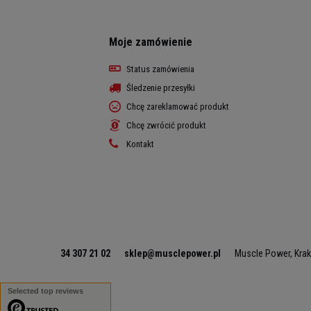
Moje zamówienie
Status zamówienia
Śledzenie przesyłki
Chcę zareklamować produkt
Chcę zwrócić produkt
Kontakt
34 307 21 02
sklep@musclepower.pl
Muscle Power
,
Kra
Selected top reviews