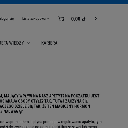
0,00 zł
aloguj się
Lista zakupowa
KARIERA
REFA WIEDZY
M, MAJĄCY WPŁYW NA NASZ APETYT? NA POCZĄTKU JEST
OSIADAJĄ OSOBY OTYŁE? TAK, TUTAJ ZACZYNA SIĘ
CZEGO DZIEJE SIĘ TAK, ŻE TEN MAGICZNY HORMON
 Z NADWAGĄ?
śniej wspominałem, leptyna pomaga w regulowaniu apatytu, tym
hodzi do zwiększenia poziomu tkanki tłuszczowej lub mega