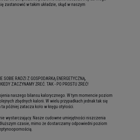
 się zastanowić w takim układzie, skąd w naszym
IE SOBIE RADZI Z GOSPODARKĄ ENERGETYCZNĄ,
IEDY ZACZYNAMY ŻREĆ. TAK - PO PROSTU ŻREĆ!
pokojenia naszego bilansu kalorycznego. W tym momencie poziom
lejnych zbędnych kalorii. W wielu przypadkach jednak tak się
 ta później zatacza koło w kręgu otyłości.
ełnie wystarczający. Nasze cudowne umiejętności niszczenia
po dłuższym czasie, mimo że dostarczamy odpowiedni poziom
leptynoopornością.