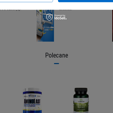
ę w ulubione suplementy
Nowe Możliwości dla naszych
5% w Subskrycji!
Klientów!
Polecane