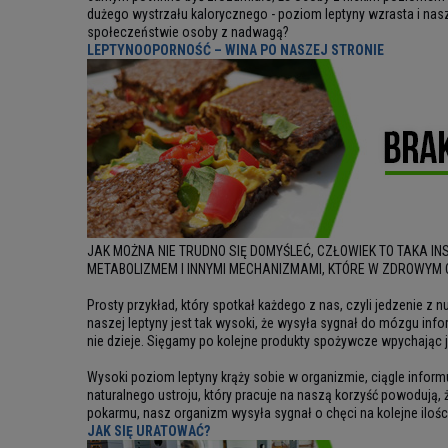
dużego wystrzału kalorycznego - poziom leptyny wzrasta i nasz 
społeczeństwie osoby z nadwagą?
LEPTYNOOPORNOŚĆ – WINA PO NASZEJ STRONIE
JAK MOŻNA NIE TRUDNO SIĘ DOMYŚLEĆ, CZŁOWIEK TO TAKA I
METABOLIZMEM I INNYMI MECHANIZMAMI, KTÓRE W ZDROWYM O
Prosty przykład, który spotkał każdego z nas, czyli jedzenie 
naszej leptyny jest tak wysoki, że wysyła sygnał do mózgu info
nie dzieje. Sięgamy po kolejne produkty spożywcze wpychając je
Wysoki poziom leptyny krąży sobie w organizmie, ciągle inform
naturalnego ustroju, który pracuje na naszą korzyść powoduj
pokarmu, nasz organizm wysyła sygnał o chęci na kolejne ilośc
JAK SIĘ URATOWAĆ?