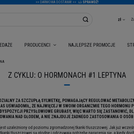
>> DARMOWA DOSTAWA! <<
SPRAWDŹ!
Z
zł
EDAŻE
NAJLEPSZE PROMOCJE
PRODUCENCI
ST
YNA
Z CYKLU: O HORMONACH #1 LEPTYNA
EDZIALNY ZA SZCZUPŁĄ SYLWETKĘ, POMAGAJĄCY REGULOWAĆ METABOLIZ
 WAS UŚWIADOMIŁ, ŻE NAJWIĘCEJ W SWOIM ORGANIZMIE TEGO HORMONU P
YSPOZYCJI PRZYSŁOWIOWE GRUBASY, WIĘC WARTO SIĘ ZASTANOWIĆ, DLA
NOWANIA NAD GŁODEM, A NIE ZNAJDUJE ŻADNEGO ZASTOSOWANIA O OSÓB
 jest uzależniony od poziomu zgromadzonej tkanki tłuszczowej. Jak już wcze
anki tłuszczowej są głodne i odczuwają potrzebę nasycenia się, a kiedy doc