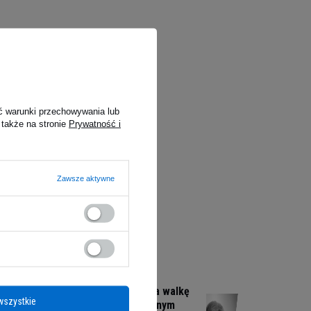
ć warunki przechowywania lub
 także na stronie
Prywatność i
Zawsze aktywne
5HTP - Suplement na walkę
wszystkie
z depresją i nadmiernym