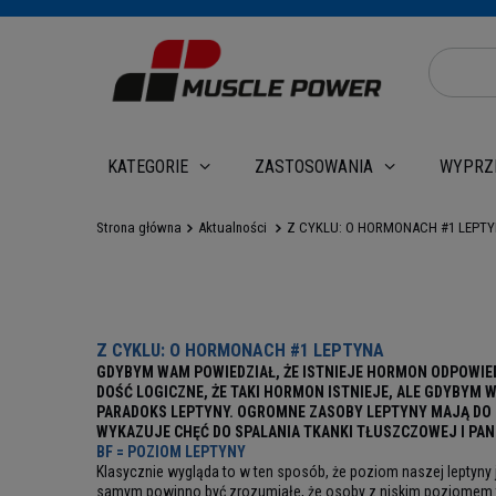
WYPRZ
KATEGORIE
ZASTOSOWANIA
Strona główna
Aktualności
Z CYKLU: O HORMONACH #1 LEPT
Z CYKLU: O HORMONACH #1 LEPTYNA
GDYBYM WAM POWIEDZIAŁ, ŻE ISTNIEJE HORMON ODPOWI
DOŚĆ LOGICZNE, ŻE TAKI HORMON ISTNIEJE, ALE GDYBYM
PARADOKS LEPTYNY. OGROMNE ZASOBY LEPTYNY MAJĄ DO D
WYKAZUJE CHĘĆ DO SPALANIA TKANKI TŁUSZCZOWEJ I PA
BF = POZIOM LEPTYNY
Klasycznie wygląda to w ten sposób, że poziom naszej leptyny
samym powinno być zrozumiałe, że osoby z niskim poziomem tk