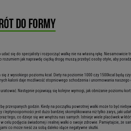
 udać się do specjalisty i rozpocząć walkę nie na własną rękę. Niesamowicie 
go rozumiem jak naprawdę ciężką drogę muszą przebyć osoby otyłe, aby poradz
a się z wysokiego poziomu kcal. Diety na poziomie 1000 czy 1500kcal będą c
anych kalorii daje możliwość stopniowego schodzenia i unormowania naszego
 uratować. Następnie pojawiają się kolejne wymogi, jak obniżanie poziomu korty
czbę przespanych godzin. Kiedy na początku powrotnej walki może to być nieb
 i leptynooporności jest dużo bardziej skomplikowana niż tylko zarys, jaki ud
az tego, co dzieje się we wnętrzu nas samych. Istnieje wiele placówek w kt
 w celu podjęcia świadomej i realnej walki o swoje zdrowie. Pamiętajcie, że s
cjami co może nieść za sobą daleko idące negatywne skutki.