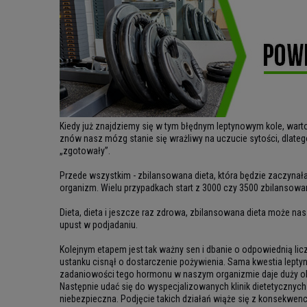
Kiedy już znajdziemy się w tym błędnym leptynowym kole, warto
znów nasz mózg stanie się wrażliwy na uczucie sytości, dlate
„zgotowały”.
Przede wszystkim - zbilansowana dieta, która będzie zaczynał
organizm. Wielu przypadkach start z 3000 czy 3500 zbilansow
Dieta, dieta i jeszcze raz zdrowa, zbilansowana dieta może nas
upust w podjadaniu.
Kolejnym etapem jest tak ważny sen i dbanie o odpowiednią li
ustanku cisnął o dostarczenie pożywienia. Sama kwestia leptyny
zadaniowości tego hormonu w naszym organizmie daje duży obr
Następnie udać się do wyspecjalizowanych klinik dietetycznych
niebezpieczna. Podjęcie takich działań wiąże się z konsekwen