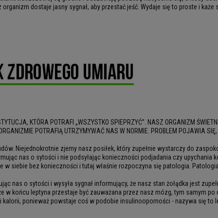
organizm dostaje jasny sygnał, aby przestać jeść. Wydaje się to proste i każe
NSTYTUCJA, KTÓRA POTRAFI „WSZYSTKO SPIEPRZYĆ”. NASZ ORGANIZM ŚWIETN
RGANIZMIE POTRAFIĄ UTRZYMYWAĆ NAS W NORMIE. PROBLEM POJAWIA SIĘ, K
z nudów. Niejednokrotnie zjemy nasz posiłek, który zupełnie wystarczy do zas
rmując nas o sytości i nie podsyłając konieczności podjadania czy upychania ko
 w siebie bez konieczności i tutaj właśnie rozpoczyna się patologia. Patologia
ując nas o sytości i wysyła sygnał informujący, że nasz stan żołądka jest zup
ą, że w końcu leptyna przestaje być zauważana przez nasz mózg, tym samym 
i kalorii, ponieważ powstaje coś w podobie insulinooporności - nazywa się to 