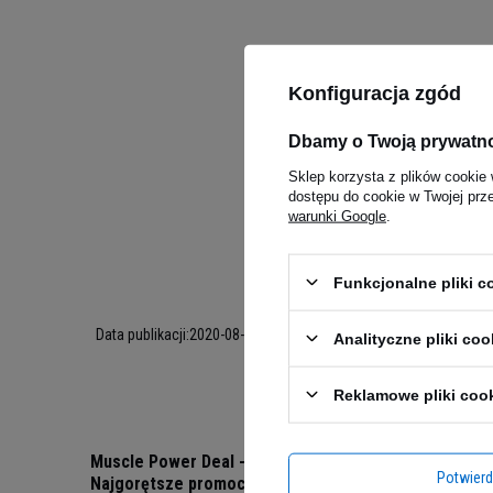
Konfiguracja zgód
Dbamy o Twoją prywatn
Sklep korzysta z plików cookie 
dostępu do cookie w Twojej prz
warunki Google
.
Funkcjonalne pliki 
Data publikacji:
2020-08-24
Analityczne pliki coo
Reklamowe pliki coo
Muscle Power Deal -
Zyskaj p
Potwier
Najgorętsze promocje w
Subskrypc