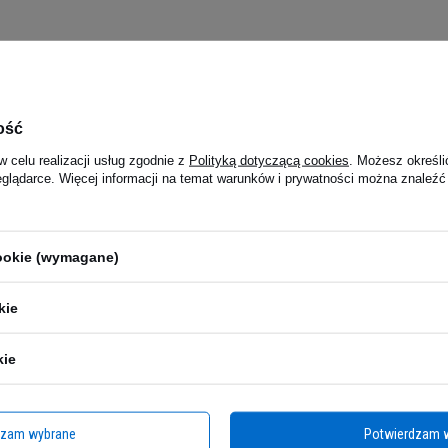
ość
w celu realizacji usług zgodnie z
Polityką dotyczącą cookies
. Możesz określi
eglądarce. Więcej informacji na temat warunków i prywatności można znaleźć
cookie (wymagane)
kie
Zobacz także
kie
rzewagę z
Współpraca z Body
dzam wybrane
Potwierdzam 
ją!
Condition Center!