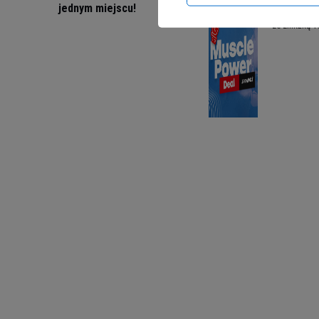
jednym miejscu!
Zaopatrz si
ze znikżką 1