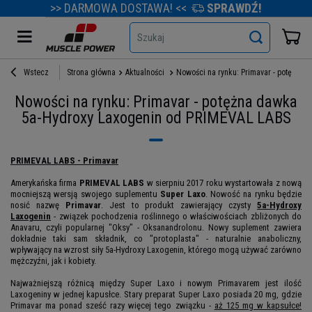
>> DARMOWA DOSTAWA! <<
SPRAWDŹ!
Szukaj
Wstecz
Strona główna
Aktualności
Nowości na rynku: Primavar - potężna
Nowości na rynku: Primavar - potężna dawka
5a-Hydroxy Laxogenin od PRIMEVAL LABS
PRIMEVAL LABS - Primavar
Amerykańska firma
PRIMEVAL LABS
w sierpniu 2017 roku wystartowała z nową
mocniejszą wersją swojego suplementu
Super Laxo
. Nowość na rynku będzie
nosić nazwę
Primavar
. Jest to produkt zawierający czysty
5a-Hydroxy
Laxogenin
- związek pochodzenia roślinnego o właściwościach zbliżonych do
Anavaru, czyli popularnej "Oksy" - Oksanandrolonu. Nowy suplement zawiera
dokładnie taki sam składnik, co "protoplasta" - naturalnie anaboliczny,
wpływający na wzrost siły 5a-Hydroxy Laxogenin, którego mogą używać zarówno
mężczyźni, jak i kobiety.
Najważniejszą różnicą między Super Laxo i nowym Primavarem jest ilość
Laxogeniny w jednej kapusłce. Stary preparat Super Laxo posiada 20 mg, gdzie
Primavar ma ponad sześć razy więcej tego związku -
aż 125 mg w kapsułce!