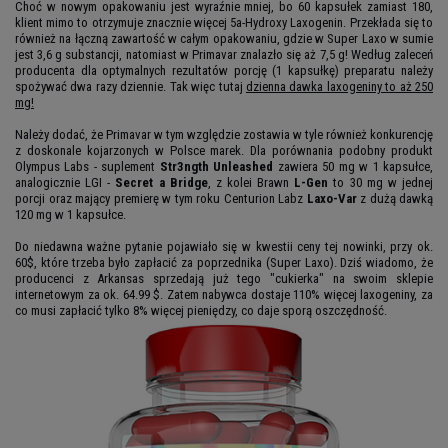
Choć w nowym opakowaniu jest wyraźnie mniej, bo 60 kapsułek zamiast 180,
klient mimo to otrzymuje znacznie więcej 5a-Hydroxy Laxogenin. Przekłada się to
również na łączną zawartość w całym opakowaniu, gdzie w Super Laxo w sumie
jest 3,6 g substancji, natomiast w Primavar znalazło się aż 7,5 g! Według zaleceń
producenta dla optymalnych rezultatów porcję (1 kapsułkę) preparatu należy
spożywać dwa razy dziennie. Tak więc tutaj
dzienna dawka laxogeniny to aż 250
mg!
Należy dodać, że Primavar w tym względzie zostawia w tyle również konkurencję
z doskonale kojarzonych w Polsce marek. Dla porównania podobny produkt
Olympus Labs - suplement
Str3ngth Unleashed
zawiera 50 mg w 1 kapsułce,
analogicznie LGI -
Secret a Bridge
, z kolei Brawn
L-Gen
to 30 mg w jednej
porcji oraz mający premierę w tym roku Centurion Labz
Laxo-Var
z dużą dawką
120 mg w 1 kapsułce.
Do niedawna ważne pytanie pojawiało się w kwestii ceny tej nowinki, przy ok.
60$, które trzeba było zapłacić za poprzednika (Super Laxo). Dziś wiadomo, że
producenci z Arkansas sprzedają już tego "cukierka" na swoim sklepie
internetowym za ok. 64.99 $. Zatem nabywca dostaje 110% więcej laxogeniny, za
co musi zapłacić tylko 8% więcej pieniędzy, co daje sporą oszczędność.