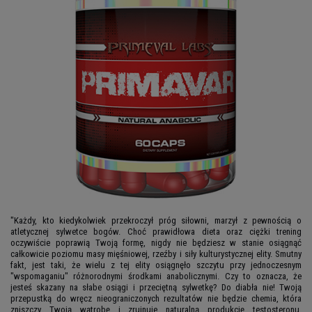
"Każdy, kto kiedykolwiek przekroczył próg siłowni, marzył z pewnością o
atletycznej sylwetce bogów. Choć prawidłowa dieta oraz ciężki trening
oczywiście poprawią Twoją formę, nigdy nie będziesz w stanie osiągnąć
całkowicie poziomu masy mięśniowej, rzeźby i siły kulturystycznej elity. Smutny
fakt, jest taki, że wielu z tej elity osiągnęło szczytu przy jednoczesnym
"wspomaganiu" różnorodnymi środkami anabolicznymi. Czy to oznacza, że
jesteś skazany na słabe osiągi i przeciętną sylwetkę? Do diabła nie! Twoją
przepustką do wręcz nieograniczonych rezultatów nie będzie chemia, która
zniszczy Twoją wątrobę i zrujnuje naturalną produkcję testosteronu,