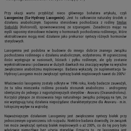
Przy okazji warto przybliżyć nieco głównego bohatera artykułu, czyli
Laxogeninę (5a-Hydroxy Laxogenin)
. Jest to całkowicie naturalny środek o
działaniu anabolicznym. Saponina steroidowa pochodzaca z rośliny
Smilax
Sieboldii
(Kolcorośl), spowinowaconej ze szparagami. Zasadniczo mając na
myśli saponiny steroidowe mówimy o hormonach pochodzenia roślinnego, które
ekstraktowane mogą mieć działanie jako prekursor syntezy różnych hormonów
sterydowych.
Laxogenina jest podobna w budowie do innego dobrze znanego związku
pochodzenia roślinnego o działaniu anabolicznym, ecdysteronu. W ograniczonej
ilości występuje w nasionach, liściach i pyłku roślinnym, ale gdy zostanie
wyekstraktowana i podawana w dużych dawkach ma znaczący wpływ na wyraźne
zwiększenie anabolizmu mięśniowego. Badania wykazały, że suplementacja 5a-
Hydroxy Laxogenin może zwiększyć syntezę białek mięśniowych nawet do 200%!
Właściwości laxogeniny zostały odkryte w 1996 roku, kiedy badacze zauważyli,
że ta silna mieszanka roślinna posiada stosunek anaboliczno - androgenny
identyczny do jednego z najpotężniejszych sterydów - Anavaru (Oxanandrolonu).
Korzyści płynące ze stosowania tego naturalnego związku polegają na tym, że
nie występują tutaj działania niepożądane charakterystyczne dla Anavaru - m.in.
toksyczny wpływ na wątrobę.
Najważniejszym działaniem Laxogeniny jest zwiększenie syntezy białek przy
jednoczesnym ograniczeniu ich rozpadu. Niektóre badania dowiodły, że związek
ten może zwiększyć syntezę białek mięśniowych o aż 200%, co do tej pory było
właściwie niemożliwe bez użycia sterydów. Oznacza to, ze laxogenina jest