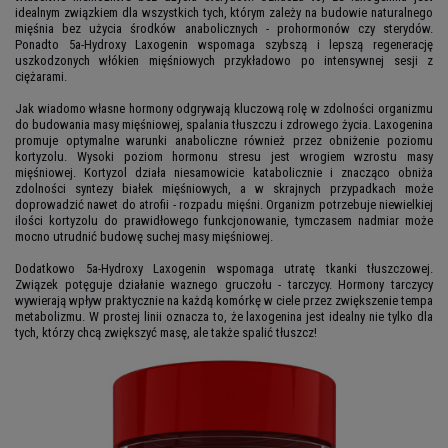
idealnym związkiem dla wszystkich tych, którym zależy na budowie naturalnego
mięśnia bez użycia środków anabolicznych - prohormonów czy sterydów.
Ponadto 5a-Hydroxy Laxogenin wspomaga szybszą i lepszą regenerację
uszkodzonych włókien mięśniowych przykładowo po intensywnej sesji z
ciężarami.
Jak wiadomo własne hormony odgrywają kluczową rolę w zdolności organizmu
do budowania masy mięśniowej, spalania tłuszczu i zdrowego życia. Laxogenina
promuje optymalne warunki anaboliczne również przez obniżenie poziomu
kortyzolu. Wysoki poziom hormonu stresu jest wrogiem wzrostu masy
mięśniowej. Kortyzol działa niesamowicie katabolicznie i znacząco obniża
zdolności syntezy białek mięśniowych, a w skrajnych przypadkach może
doprowadzić nawet do atrofii - rozpadu mięśni. Organizm potrzebuje niewielkiej
ilości kortyzolu do prawidłowego funkcjonowanie, tymczasem nadmiar może
mocno utrudnić budowę suchej masy mięśniowej.
Dodatkowo 5a-Hydroxy Laxogenin wspomaga utratę tkanki tłuszczowej.
Związek potęguje działanie waznego gruczołu - tarczycy. Hormony tarczycy
wywierają wpływ praktycznie na każdą komórkę w ciele przez zwiększenie tempa
metabolizmu. W prostej linii oznacza to, że laxogenina jest idealny nie tylko dla
tych, którzy chcą zwiększyć masę, ale także spalić tłuszcz!