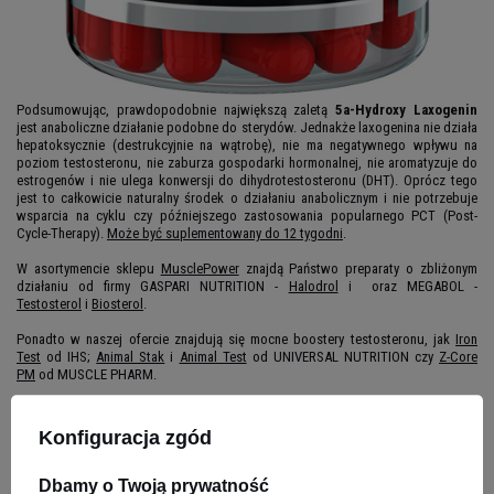
Podsumowując, prawdopodobnie największą zaletą
5a-Hydroxy Laxogenin
jest anaboliczne działanie podobne do sterydów. Jednakże laxogenina nie działa
hepatoksycznie (destrukcyjnie na wątrobę), nie ma negatywnego wpływu na
poziom testosteronu, nie zaburza gospodarki hormonalnej, nie aromatyzuje do
estrogenów i nie ulega konwersji do dihydrotestosteronu (DHT). Oprócz tego
jest to całkowicie naturalny środek o działaniu anabolicznym i nie potrzebuje
wsparcia na cyklu czy późniejszego zastosowania popularnego PCT (Post-
Cycle-Therapy).
Może być suplementowany do 12 tygodni
.
W asortymencie sklepu
MusclePower
znajdą Państwo preparaty o zbliżonym
działaniu od firmy GASPARI NUTRITION -
Halodrol
i
oraz MEGABOL -
Testosterol
i
Biosterol
.
Ponadto w naszej ofercie znajdują się mocne boostery testosteronu, jak
Iron
Test
od IHS;
Animal Stak
i
Animal Test
od UNIVERSAL NUTRITION czy
Z-Core
PM
od MUSCLE PHARM.
Konfiguracja zgód
Dbamy o Twoją prywatność