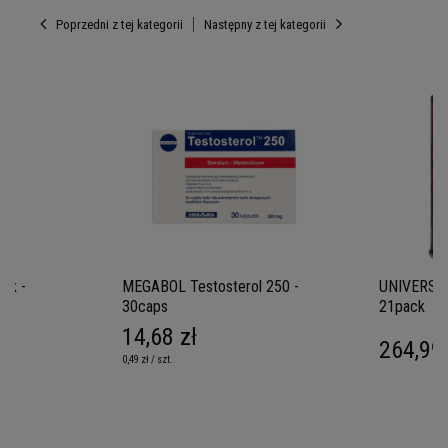
Poprzedni z tej kategorii
Następny z tej kategorii
ak -
MEGABOL Testosterol 250 -
UNIVERSAL
30caps
21pack
14,68 zł
264,99 
0,49 zł / szt.