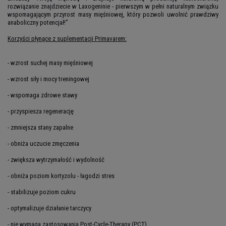
rozwiązanie znajdziecie w Laxogeninie - pierwszym w pełni naturalnym związku
wspomagającym przyrost masy mięśniowej, który pozwoli uwolnić prawdziwy
anaboliczny potencjał!"
Korzyści płynące z suplementacji Primavarem:
- wzrost suchej masy mięśniowej
- wzrost siły i mocy treningowej
- wspomaga zdrowe stawy
- przyspiesza regenerację
- zmniejsza stany zapalne
- obniża uczucie zmęczenia
- zwiększa wytrzymałość i wydolność
- obniża poziom kortyzolu - łagodzi stres
- stabilizuje poziom cukru
- optymalizuje działanie tarczycy
- nie wymaga zastosowania Post-Cycle-Therapy (PCT)