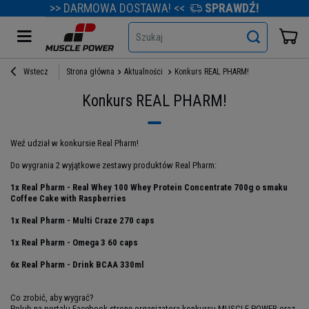
>> DARMOWA DOSTAWA! <<
SPRAWDŹ!
Szukaj
Wstecz
Strona główna
Aktualności
Konkurs REAL PHARM!
Konkurs REAL PHARM!
Weź udział w konkursie Real Pharm!
Do wygrania 2 wyjątkowe zestawy produktów Real Pharm:
1x Real Pharm - Real Whey 100 Whey Protein Concentrate 700g o smaku
Coffee Cake with Raspberries
1x Real Pharm - Multi Craze 270 caps
1x Real Pharm - Omega 3 60 caps
6x Real Pharm - Drink BCAA 330ml
Co zrobić, aby wygrać?
Polub na portalu Facebook stronę organizatora konkursu MUSCLE POWER oraz