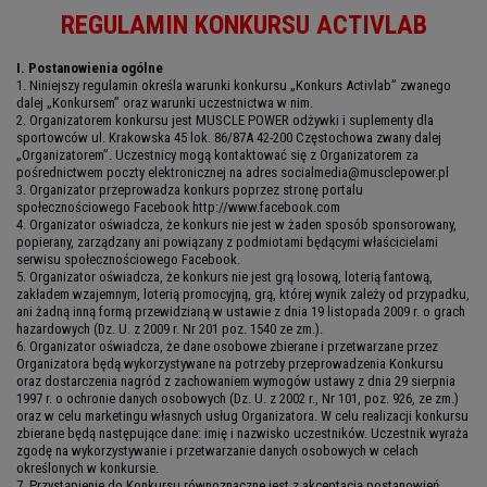
REGULAMIN KONKURSU ACTIVLAB
I. Postanowienia ogólne
1. Niniejszy regulamin określa warunki konkursu „Konkurs Activlab” zwanego
dalej „Konkursem” oraz warunki uczestnictwa w nim.
2. Organizatorem konkursu jest MUSCLE POWER odżywki i suplementy dla
sportowców ul. Krakowska 45 lok. 86/87A 42-200 Częstochowa zwany dalej
„Organizatorem”. Uczestnicy mogą kontaktować się z Organizatorem za
pośrednictwem poczty elektronicznej na adres socialmedia@musclepower.pl
3. Organizator przeprowadza konkurs poprzez stronę portalu
społecznościowego Facebook http://www.facebook.com
4. Organizator oświadcza, że konkurs nie jest w żaden sposób sponsorowany,
popierany, zarządzany ani powiązany z podmiotami będącymi właścicielami
serwisu społecznościowego Facebook.
5. Organizator oświadcza, że konkurs nie jest grą losową, loterią fantową,
zakładem wzajemnym, loterią promocyjną, grą, której wynik zależy od przypadku,
ani żadną inną formą przewidzianą w ustawie z dnia 19 listopada 2009 r. o grach
hazardowych (Dz. U. z 2009 r. Nr 201 poz. 1540 ze zm.).
6. Organizator oświadcza, że dane osobowe zbierane i przetwarzane przez
Organizatora będą wykorzystywane na potrzeby przeprowadzenia Konkursu
oraz dostarczenia nagród z zachowaniem wymogów ustawy z dnia 29 sierpnia
1997 r. o ochronie danych osobowych (Dz. U. z 2002 r., Nr 101, poz. 926, ze zm.)
oraz w celu marketingu własnych usług Organizatora. W celu realizacji konkursu
zbierane będą następujące dane: imię i nazwisko uczestników. Uczestnik wyraża
zgodę na wykorzystywanie i przetwarzanie danych osobowych w celach
określonych w konkursie.
7. Przystąpienie do Konkursu równoznaczne jest z akceptacją postanowień