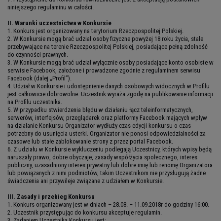
niniejszego regulaminu w całości.
II. Warunki uczestnictwa w Konkursie
1. Konkurs jest organizowany na terytorium Rzeczpospolitej Polskiej.
2. W Konkursie mogą brać udział osoby fizyczne powyżej 18 roku życia, stale
przebywające na terenie Rzeczpospolitej Polskiej, posiadające pełną zdolność
do czynności prawnych.
3. W Konkursie mogą brać udział wyłącznie osoby posiadające konto osobiste w
serwisie Facebook, założone i prowadzone zgodnie z regulaminem serwisu
Facebook (dalej „Profil”).
4. Udział w Konkursie i udostępnienie danych osobowych widocznych w Profilu
jest całkowicie dobrowolne. Uczestnik wyraża zgodę na publikowanie informacji
na Profilu uczestnika.
5. W przypadku stwierdzenia błędu w działaniu łącz teleinformatycznych,
serwerów, interfejsów, przeglądarek oraz platformy Facebook mających wpływ
na działanie Konkursu Organizator wydłuży czas edycji konkursu o czas
potrzebny do usunięcia usterki. Organizator nie ponosi odpowiedzialności za
czasowe lub stałe zablokowanie strony z przez portal Facebook.
6. Z udziału w Konkursie wykluczeniu podlegają Uczestnicy, których wpisy będą
naruszały prawo, dobre obyczaje, zasady współżycia społecznego, interes
publiczny, uzasadniony interes prywatny lub dobre imię lub renomę Organizatora
lub powiązanych z nimi podmiotów, takim Uczestnikom nie przysługują żadne
świadczenia ani przywileje związane z udziałem w Konkursie.
III. Zasady i przebieg Konkursu
1. Konkurs organizowany jest w dniach – 28.08. – 11.09.2018r do godziny 16:00.
2. Uczestnik przystępując do konkursu akceptuje regulamin.
3. Zadaniem Uczestnika Konkursu jest: