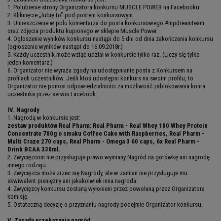
1. Polubienie strony Organizatora konkursu MUSCLE POWER na Facebooku.
2. Kliknięcie „lubię to” pod postem konkursowym.
3. Umieszczenie w polu komentarza do posta konkursowego #mpdreamteam
oraz zdjęcia produktu kupionego w sklepie Muscle Power .
4. Ogłoszenie wyników konkursu nastąpi do 5 dni od dnia zakończenia konkursu
(ogłoszenie wyników nastąpi do 16.09.2018r.)
5. Każdy uczestnik może wziąć udział w konkursie tylko raz. (Liczy się tylko
jeden komentarz.)
6. Organizator nie wyraża zgody na udostępnianie posta z Konkursem na
profilach uczestników. Jeśli ktoś udostępni konkurs na swoim profilu, to
Organizator nie ponosi odpowiedzialności za możliwość zablokowania konta
uczestnika przez serwis Facebook.
IV. Nagrody
1. Nagrodą w konkursie jest:
zestaw produktów Real Pharm: Real Pharm - Real Whey 100 Whey Protein
Concentrate 700g o smaku Coffee Cake with Raspberries, Real Pharm -
Multi Craze 270 caps, Real Pharm - Omega 3 60 caps, 6x Real Pharm -
Drink BCAA 330ml.
2. Zwycięzcom nie przysługuje prawo wymiany Nagród na gotówkę ani nagrodę
innego rodzaju.
3. Zwycięzca może zrzec się Nagrody, ale w zamian nie przysługuje mu
ekwiwalent pieniężny ani jakakolwiek inna nagroda.
4. Zwycięzcy konkursu zostaną wyłonieni przez powołaną przez Organizatora
komisję.
5. Ostateczną decyzję o przyznaniu nagrody podejmie Organizator konkursu.
V. Zasady przekazania nagród