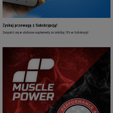
Zyskaj przewagę z Subskrypcją!
Zaopatrz się w ulubione suplementy ze znikżką 15% w Subskrycji!