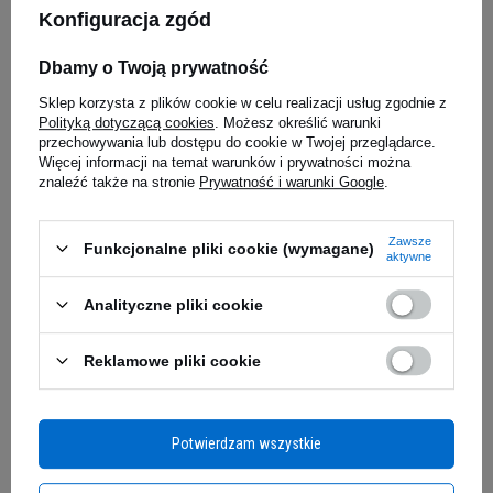
odchudzaniu.
Konfiguracja zgód
Data publikacji:
4 stycznia 2022
Dbamy o Twoją prywatność
Sklep korzysta z plików cookie w celu realizacji usług zgodnie z
Polityką dotyczącą cookies
. Możesz określić warunki
przechowywania lub dostępu do cookie w Twojej przeglądarce.
Więcej informacji na temat warunków i prywatności można
znaleźć także na stronie
Prywatność i warunki Google
.
Zawsze
Funkcjonalne pliki cookie (wymagane)
aktywne
Analityczne pliki cookie
Reklamowe pliki cookie
Data publikacji:
2022-01-04
Zobacz także
Potwierdzam wszystkie