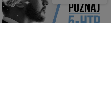
5HTP - Suplement na walkę z depresją i nadmiernym apetytem
| Opinie, dawkowanie 5 htp, kapsułki 5-HTP - 5-
hydroksytryptofan
W tej monumentalnej erze nauki i zdrowia,
prezentujemy 5-HTP – złoty klucz do harmonii umysłu i
ciała. Wydobyty z szlachetnych nasion Griffonia
simplicifolia, ten szlachetny aminokwas jest niczym
eliksir poprawiający nastrój i regulujący apetyt, będąc