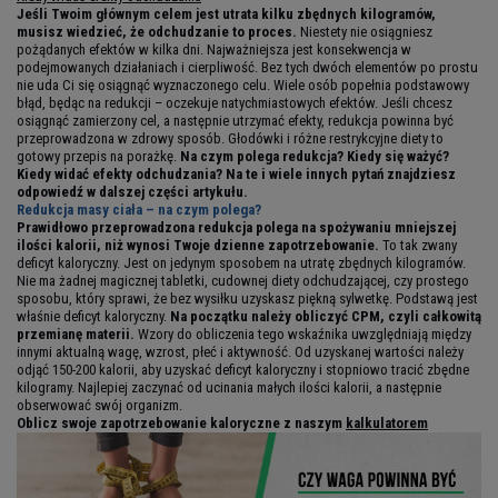
Jeśli Twoim głównym celem jest utrata kilku zbędnych kilogramów,
musisz wiedzieć, że odchudzanie to proces.
Niestety nie osiągniesz
pożądanych efektów w kilka dni. Najważniejsza jest konsekwencja w
podejmowanych działaniach i cierpliwość. Bez tych dwóch elementów po prostu
nie uda Ci się osiągnąć wyznaczonego celu. Wiele osób popełnia podstawowy
błąd, będąc na redukcji – oczekuje natychmiastowych efektów. Jeśli chcesz
osiągnąć zamierzony cel, a następnie utrzymać efekty, redukcja powinna być
przeprowadzona w zdrowy sposób. Głodówki i różne restrykcyjne diety to
gotowy przepis na porażkę.
Na czym polega redukcja? Kiedy się ważyć?
Kiedy widać efekty odchudzania? Na te i wiele innych pytań znajdziesz
odpowiedź w dalszej części artykułu.
Redukcja masy ciała – na czym polega?
Prawidłowo przeprowadzona redukcja polega na spożywaniu mniejszej
ilości kalorii, niż wynosi Twoje dzienne zapotrzebowanie.
To tak zwany
deficyt kaloryczny. Jest on jedynym sposobem na utratę zbędnych kilogramów.
Nie ma żadnej magicznej tabletki, cudownej diety odchudzającej, czy prostego
sposobu, który sprawi, że bez wysiłku uzyskasz piękną sylwetkę. Podstawą jest
właśnie deficyt kaloryczny.
Na początku należy obliczyć CPM, czyli całkowitą
przemianę materii.
Wzory do obliczenia tego wskaźnika uwzględniają między
innymi aktualną wagę, wzrost, płeć i aktywność. Od uzyskanej wartości należy
odjąć 150-200 kalorii, aby uzyskać deficyt kaloryczny i stopniowo tracić zbędne
kilogramy. Najlepiej zaczynać od ucinania małych ilości kalorii, a następnie
obserwować swój organizm.
Oblicz swoje zapotrzebowanie kaloryczne z naszym
kalkulatorem