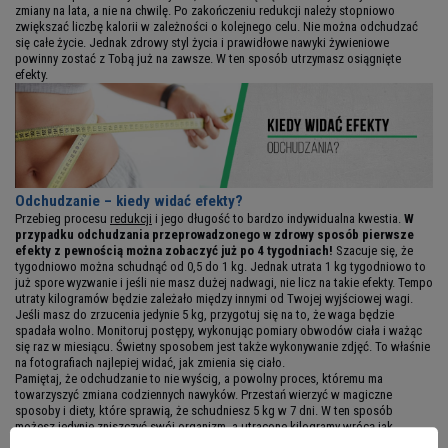
zmiany na lata, a nie na chwilę. Po zakończeniu redukcji należy stopniowo
zwiększać liczbę kalorii w zależności o kolejnego celu. Nie można odchudzać
się całe życie. Jednak zdrowy styl życia i prawidłowe nawyki żywieniowe
powinny zostać z Tobą już na zawsze. W ten sposób utrzymasz osiągnięte
efekty.
Odchudzanie – kiedy widać efekty?
Przebieg procesu
redukcji
i jego długość to bardzo indywidualna kwestia.
W
przypadku odchudzania przeprowadzonego w zdrowy sposób pierwsze
efekty z pewnością można zobaczyć już po 4 tygodniach!
Szacuje się, że
tygodniowo można schudnąć od 0,5 do 1 kg. Jednak utrata 1 kg tygodniowo to
już spore wyzwanie i jeśli nie masz dużej nadwagi, nie licz na takie efekty. Tempo
utraty kilogramów będzie zależało między innymi od Twojej wyjściowej wagi.
Jeśli masz do zrzucenia jedynie 5 kg, przygotuj się na to, że waga będzie
spadała wolno. Monitoruj postępy, wykonując pomiary obwodów ciała i ważąc
się raz w miesiącu. Świetny sposobem jest także wykonywanie zdjęć. To właśnie
na fotografiach najlepiej widać, jak zmienia się ciało.
Pamiętaj, że odchudzanie to nie wyścig, a powolny proces, któremu ma
towarzyszyć zmiana codziennych nawyków. Przestań wierzyć w magiczne
sposoby i diety, które sprawią, że schudniesz 5 kg w 7 dni. W ten sposób
możesz jedynie zniszczyć swój organizm, a utracone kilogramy wrócą jak
bumerang.
Konsekwencja i duża dawka cierpliwości to przepis na sukces w