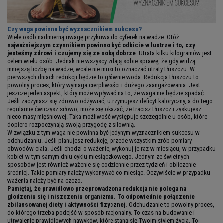
Czy waga powinna być wyznacznikiem sukcesu?
Wiele osób nadmierną uwagę przykuwa do cyferek na wadze. Otóż
najważniejszym czynnikiem powinno być odbicie w lustrze i to, czy
jesteśmy zdrowi i czujemy się ze sobą dobrze
. Utrata kilku kilogramów jest
celem wielu osób. Jednak nie wszyscy zdają sobie sprawę, że gdy widzą
mniejszą liczbę na wadze, wcale nie musi to oznaczać utraty tłuszczu. W
pierwszych dniach redukcji będzie to głównie woda.
Redukcja tłuszczu
to
powolny proces, który wymaga cierpliwości i dużego zaangażowania. Jest
jeszcze jeden aspekt, który może wpływać na to, że waga nie będzie spadać.
Jeśli zaczynasz się zdrowo odżywiać, utrzymujesz deficyt kaloryczny, a do tego
regularnie ćwiczysz siłowo, może się okazać, że tracisz tłuszcz i zyskujesz
nieco masy mięśniowej. Taka możliwość występuje szczególnie u osób, które
dopiero rozpoczynają swoją przygodę z siłownią.
W związku z tym waga nie powinna być jedynym wyznacznikiem sukcesu w
odchudzaniu. Jeśli planujesz redukcję, przede wszystkim zrób pomiary
obwodów ciała. Jeśli chodzi o ważenie, wykonuj je raz w miesiącu, w przypadku
kobiet w tym samym dniu cyklu miesiączkowego. Jednym ze świetnych
sposobów jest również ważenie się codziennie przez tydzień i obliczenie
średniej. Takie pomiary należy wykonywać co miesiąc. Oczywiście w przypadku
ważenia należy być na czczo.
Pamiętaj, że prawidłowo przeprowadzona redukcja nie polega na
głodzeniu się i niszczeniu organizmu. To odpowiednie połączenie
zbilansowanej diety i aktywności fizycznej.
Odchudzanie to powolny proces,
do którego trzeba podejść w sposób racjonalny. To czas na budowanie i
utrwalenie prawidłowych nawyków, które staną się Twoim stylem życia. To