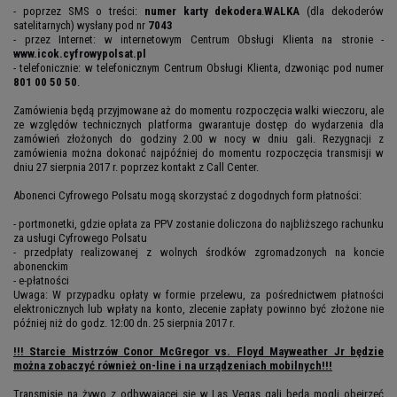
- poprzez SMS o treści:
numer karty dekodera
.
WALKA
(dla dekoderów
satelitarnych) wysłany pod nr
7043
- przez Internet: w internetowym Centrum Obsługi Klienta na stronie -
www.icok.cyfrowypolsat.pl
- telefonicznie: w telefonicznym Centrum Obsługi Klienta, dzwoniąc pod numer
801 00 50 50
.
Zamówienia będą przyjmowane aż do momentu rozpoczęcia walki wieczoru, ale
ze względów technicznych platforma gwarantuje dostęp do wydarzenia dla
zamówień złożonych do godziny 2.00 w nocy w dniu gali. Rezygnacji z
zamówienia można dokonać najpóźniej do momentu rozpoczęcia transmisji w
dniu 27 sierpnia 2017 r. poprzez kontakt z Call Center.
Abonenci Cyfrowego Polsatu mogą skorzystać z dogodnych form płatności:
- portmonetki, gdzie opłata za PPV zostanie doliczona do najbliższego rachunku
za usługi Cyfrowego Polsatu
- przedpłaty realizowanej z wolnych środków zgromadzonych na koncie
abonenckim
- e-płatności
Uwaga: W przypadku opłaty w formie przelewu, za pośrednictwem płatności
elektronicznych lub wpłaty na konto, zlecenie zapłaty powinno być złożone nie
później niż do godz. 12:00 dn. 25 sierpnia 2017 r.
!!! Starcie Mistrzów Conor McGregor vs. Floyd Mayweather Jr będzie
można zobaczyć również on-line i na urządzeniach mobilnych!!!
Transmisję na żywo z odbywającej się w Las Vegas gali będą mogli obejrzeć