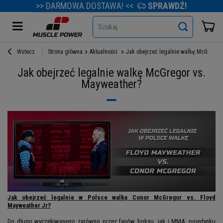
>> DARMOWA DOSTAWA! <<
SPRAWDŹ!
Szukaj
Wstecz
Strona główna
Aktualności
Jak obejrzeć legalnie walkę McGregor
Jak obejrzeć legalnie walkę McGregor vs.
Mayweather?
Jak obejrzeć legalnie w Polsce walkę Conor McGregor vs. Floyd
Mayweather Jr?
Do długo wyczekiwanego zarówno przez fanów boksu, jak i MMA, pojedynku