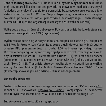
Conora McGregora
(MMA 21-3, Boks 0-0) z
Floydem Mayweatherem Jr
(Boks
49-0) pozostało kilka dni. Nie bez powodu mianowane w mediach branżowych
"pojedynkiem stulecia" będzie to z pewnością bezprecedensowe wydarzenie w
historii sportów walki. W Las Vegas legendarny, niepokonany czempion
bokserski podejmie w swojej płaszczyźnie eksplozywnego i charakternego
mistrza UFC (najlepszej organizacji mieszanych sztuk walki na świecie).
Walkę będzie można również zobaczyć w Polsce, transmisja będzie dostępna za
pośrednictwem platformy
PPV
(pay-per-view).
Wydarzenie odbędzie się
w nocy z soboty 26. sierpnia na niedzielę 27. sierpnia
w
hali T-Mobile Arena w Las Vegas. Rozpoczęcie gali Mayweather – McGregor w
usłudze PPV planowane jest na
godz. 3.00 nad ranem polskiego czasu
.
Widzowie będą mogli obejrzeć cztery pojedynki, w których zobaczą także walki
o tytuł mistrza świata IBF - Gervonta Davis (Boks 18-0) vs. Francisco Fonseca
(Boks 19-0-1) oraz mistrza świata WBA - Nathan Cleverly (Boks 30-3) vs. Badou
Jack (Boks 21-1-2). Transmisję otworzy rywalizacja w kategorii junior ciężkiej
między Andrew Tabitim (Boks 14-0) i Stevem Cunninghamem (29-8-1). Danie
główne zaplanowane jest na godzinę 6.00 rano naszego czasu.
Jak obejrzeć walkę?
Dostęp do transmisji na żywo mogą zamówić w usłudze PPV w cenie
40 zł
abonenci i użytkownicy
Cyfrowego Polsatu
korzystający z dekoderów
satelitarnych. Wydarzenie obejrzą w jakości HD i bez reklam na pozycji 222.
Subskrypcję można wykupić na trzy sposoby: