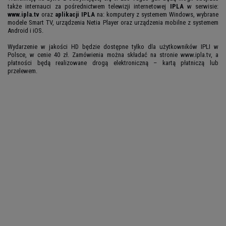
także internauci za pośrednictwem telewizji internetowej
IPLA
w serwisie:
www.ipla.tv
oraz
aplikacji IPLA
na: komputery z systemem Windows, wybrane
modele Smart TV, urządzenia Netia Player oraz urządzenia mobilne z systemem
Android i iOS.
Wydarzenie w jakości HD będzie dostępne tylko dla użytkowników IPLI w
Polsce, w cenie 40 zł. Zamówienia można składać na stronie www.ipla.tv, a
płatności będą realizowane drogą elektroniczną – kartą płatniczą lub
przelewem.