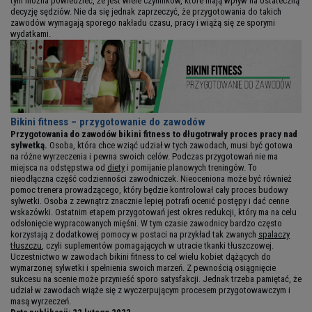
tym można powiedzieć, że jest wiele czynników, które mają wpływ na ostateczną
decyzję sędziów. Nie da się jednak zaprzeczyć, że przygotowania do takich
zawodów wymagają sporego nakładu czasu, pracy i wiążą się ze sporymi
wydatkami.
Bikini fitness – przygotowanie do zawodów
Przygotowania do zawodów bikini fitness to długotrwały proces pracy nad
sylwetką.
Osoba, która chce wziąć udział w tych zawodach, musi być gotowa
na różne wyrzeczenia i pewna swoich celów. Podczas przygotowań nie ma
miejsca na odstępstwa od
diety
i pomijanie planowych treningów. To
nieodłączna część codzienności zawodniczek. Nieoceniona może być również
pomoc trenera prowadzącego, który będzie kontrolował cały proces budowy
sylwetki. Osoba z zewnątrz znacznie lepiej potrafi ocenić postępy i dać cenne
wskazówki. Ostatnim etapem przygotowań jest okres redukcji, który ma na celu
odsłonięcie wypracowanych mięśni. W tym czasie zawodnicy bardzo często
korzystają z dodatkowej pomocy w postaci na przykład tak zwanych
spalaczy
tłuszczu
, czyli suplementów pomagających w utracie tkanki tłuszczowej.
Uczestnictwo w zawodach bikini fitness to cel wielu kobiet dążących do
wymarzonej sylwetki i spełnienia swoich marzeń. Z pewnością osiągnięcie
sukcesu na scenie może przynieść sporo satysfakcji. Jednak trzeba pamiętać, że
udział w zawodach wiąże się z wyczerpującym procesem przygotowawczym i
masą wyrzeczeń.