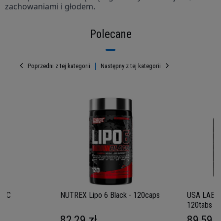
zachowaniami i głodem.
Polecane
Poprzedni z tej kategorii
Następny z tej kategorii
k UC
NUTREX Lipo 6 Black - 120caps
USA LABS C
120tabs
82,29 zł
89,59 z