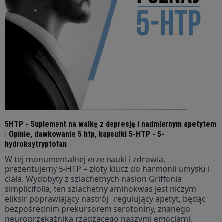
5HTP - Suplement na walkę z depresją i nadmiernym apetytem
| Opinie, dawkowanie 5 htp, kapsułki 5-HTP - 5-
hydroksytryptofan
W tej monumentalnej erze nauki i zdrowia,
prezentujemy 5-HTP – złoty klucz do harmonii umysłu i
ciała. Wydobyty z szlachetnych nasion Griffonia
simplicifolia, ten szlachetny aminokwas jest niczym
eliksir poprawiający nastrój i regulujący apetyt, będąc
bezpośrednim prekursorem serotoniny, znanego
neuroprzekaźnika rządzącego naszymi emocjami,