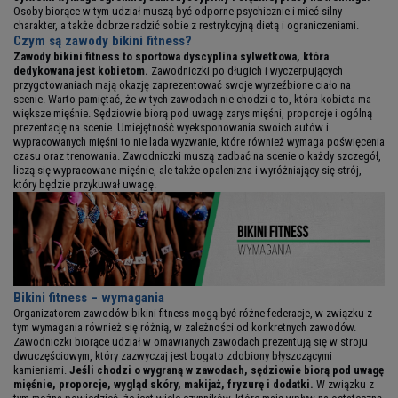
Osoby biorące w tym udział muszą być odporne psychicznie i mieć silny
charakter, a także dobrze radzić sobie z restrykcyjną dietą i ograniczeniami.
Czym są zawody bikini fitness?
Zawody bikini fitness to sportowa dyscyplina sylwetkowa, która
dedykowana jest kobietom.
Zawodniczki po długich i wyczerpujących
przygotowaniach mają okazję zaprezentować swoje wyrzeźbione ciało na
scenie. Warto pamiętać, że w tych zawodach nie chodzi o to, która kobieta ma
większe mięśnie. Sędziowie biorą pod uwagę zarys mięśni, proporcje i ogólną
prezentację na scenie. Umiejętność wyeksponowania swoich autów i
wypracowanych mięśni to nie lada wyzwanie, które również wymaga poświęcenia
czasu oraz trenowania. Zawodniczki muszą zadbać na scenie o każdy szczegół,
liczą się wypracowane mięśnie, ale także opalenizna i wyróżniający się strój,
który będzie przykuwał uwagę.
Bikini fitness – wymagania
Organizatorem zawodów bikini fitness mogą być różne federacje, w związku z
tym wymagania również się różnią, w zależności od konkretnych zawodów.
Zawodniczki biorące udział w omawianych zawodach prezentują się w stroju
dwuczęściowym, który zazwyczaj jest bogato zdobiony błyszczącymi
kamieniami.
Jeśli chodzi o wygraną w zawodach, sędziowie biorą pod uwagę
mięśnie, proporcje, wygląd skóry, makijaż, fryzurę i dodatki.
W związku z