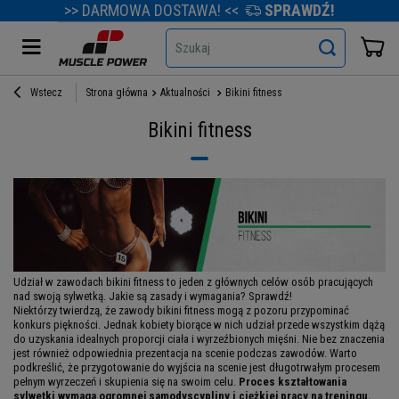
>> DARMOWA DOSTAWA! <<
SPRAWDŹ!
Szukaj
Wstecz
Strona główna
Aktualności
Bikini fitness
Bikini fitness
Udział w zawodach bikini fitness to jeden z głównych celów osób pracujących
nad swoją sylwetką. Jakie są zasady i wymagania? Sprawdź!
Niektórzy twierdzą, że zawody bikini fitness mogą z pozoru przypominać
konkurs piękności. Jednak kobiety biorące w nich udział przede wszystkim dążą
do uzyskania idealnych proporcji ciała i wyrzeźbionych mięśni. Nie bez znaczenia
jest również odpowiednia prezentacja na scenie podczas zawodów. Warto
podkreślić, że przygotowanie do wyjścia na scenie jest długotrwałym procesem
pełnym wyrzeczeń i skupienia się na swoim celu.
Proces kształtowania
sylwetki wymaga ogromnej samodyscypliny i ciężkiej pracy na treningu.