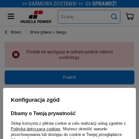
>> DARMOWA DOSTAWA! <<
SPRAWDŹ!
Szukaj
Wstecz
Strona główna
Uwaga
Produkt nie występuje w żadnym punkcie odbioru
osobistego.
Powrót
Konfiguracja zgód
Dbamy o Twoją prywatność
Sklep korzysta z plików cookie w celu realizacji usług zgodnie z
Polityką dotyczącą cookies
. Możesz określić warunki
przechowywania lub dostępu do cookie w Twojej przeglądarce.