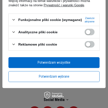
Więcej informacji na temat warunków i prywatności można
znaleźć także na stronie
Prywatność i warunki Google
.
Moje zamówienie
Zawsze
Funkcjonalne pliki cookie (wymagane)
Status zamówienia
aktywne
Śledzenie przesyłki
Analityczne pliki cookie
Chcę zareklamować produkt
Reklamowe pliki cookie
Chcę zwrócić produkt
Kontakt
Potwierdzam wszystkie
Moje konto
Potwierdzam wybrane
Regulaminy
Social Media