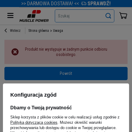
>> DARMOWA DOSTAWA! <<
SPRAWDŹ!
Szukaj
Wstecz
Strona główna
Uwaga
Produkt nie występuje w żadnym punkcie odbioru
osobistego.
Powrót
Konfiguracja zgód
Dbamy o Twoją prywatność
Sklep korzysta z plików cookie w celu realizacji usług zgodnie z
Polityką dotyczącą cookies
. Możesz określić warunki
przechowywania lub dostępu do cookie w Twojej przeglądarce.