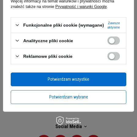
Więcej informacji na temat warunków i prywatności można
znaleźć także na stronie
Prywatność i warunki Google
.
Moje zamówienie
Zawsze
Funkcjonalne pliki cookie (wymagane)
Status zamówienia
aktywne
Śledzenie przesyłki
Analityczne pliki cookie
Chcę zareklamować produkt
Reklamowe pliki cookie
Chcę zwrócić produkt
Kontakt
Potwierdzam wszystkie
Moje konto
Potwierdzam wybrane
Regulaminy
Social Media