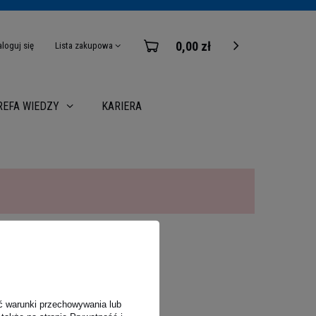
0,00 zł
aloguj się
Lista zakupowa
KARIERA
REFA WIEDZY
ć warunki przechowywania lub