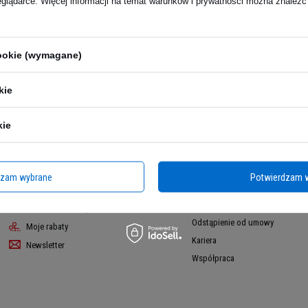
eglądarce. Więcej informacji na temat warunków i prywatności można znaleźć
cookie (wymagane)
kie
Moje konto
Regulaminy
kie
Informacje o sklepie
Zarejestruj się
Wysyłka
Koszyk
Sposoby płatności i prowizje
Listy zakupowe
dzam wybrane
Potwierdzam 
Regulamin
Lista zakupionych produktów
Polityka prywatności
Historia transakcji
Odstąpienie od umowy
Moje rabaty
Kariera
Newsletter
Współpraca