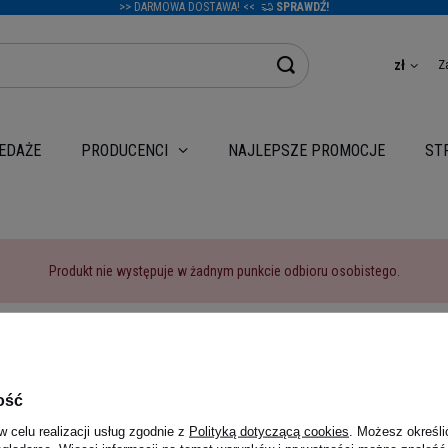
>> DARMOWA DOSTAWA! <<
SPRAWDŹ!
Z
zł
EDAŻE
NAJLEPSZE PROMOCJE
PRODUCENCI
ST
Produkt nie występuje w żadnym punkcie odbioru osobistego.
Powrót
ość
w celu realizacji usług zgodnie z
Polityką dotyczącą cookies
. Możesz określi