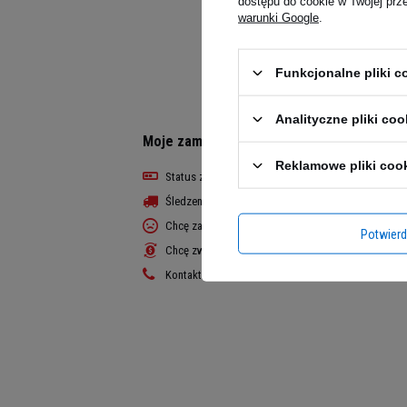
dostępu do cookie w Twojej prz
warunki Google
.
Funkcjonalne pliki 
Analityczne pliki coo
Moje zamówienie
Reklamowe pliki coo
Status zamówienia
Śledzenie przesyłki
Chcę zareklamować produkt
Potwier
Chcę zwrócić produkt
Kontakt