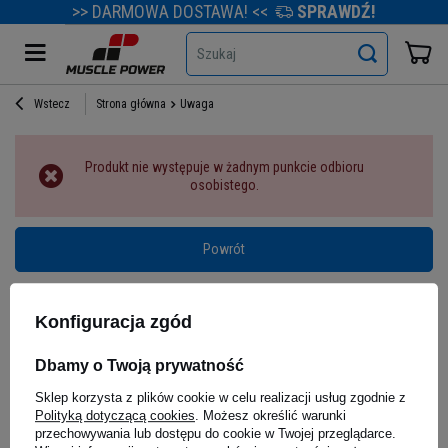
>> DARMOWA DOSTAWA! <<
SPRAWDŹ!
Szukaj
Wstecz
Strona główna
Uwaga
Produkt nie występuje w żadnym punkcie odbioru
osobistego.
Powrót
Konfiguracja zgód
Dbamy o Twoją prywatność
Sklep korzysta z plików cookie w celu realizacji usług zgodnie z
Polityką dotyczącą cookies
. Możesz określić warunki
przechowywania lub dostępu do cookie w Twojej przeglądarce.