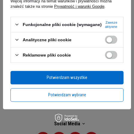
Więcej informacji na temat warunków i prywatności można
znaleźć także na stronie
Prywatność i warunki Google
.
Moje zamówienie
Zawsze
Funkcjonalne pliki cookie (wymagane)
Status zamówienia
aktywne
Śledzenie przesyłki
Analityczne pliki cookie
Chcę zareklamować produkt
Reklamowe pliki cookie
Chcę zwrócić produkt
Kontakt
Potwierdzam wszystkie
Moje konto
Potwierdzam wybrane
Regulaminy
Social Media