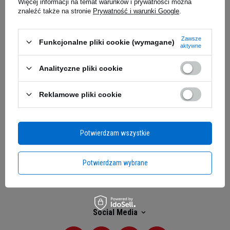
Więcej informacji na temat warunków i prywatności można
znaleźć także na stronie
Prywatność i warunki Google
.
Moje zamówienie
Zawsze
Funkcjonalne pliki cookie (wymagane)
Status zamówienia
aktywne
Śledzenie przesyłki
Analityczne pliki cookie
Chcę zareklamować produkt
Reklamowe pliki cookie
Chcę zwrócić produkt
Kontakt
Potwierdzam wszystkie
Moje konto
Potwierdzam wybrane
Regulaminy
Social Media