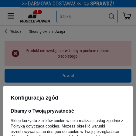
>> DARMOWA DOSTAWA! <<
SPRAWDŹ!
Szukaj
Wstecz
Strona główna
Uwaga
Produkt nie występuje w żadnym punkcie odbioru
osobistego.
Powrót
Konfiguracja zgód
Dbamy o Twoją prywatność
Sklep korzysta z plików cookie w celu realizacji usług zgodnie z
Polityką dotyczącą cookies
. Możesz określić warunki
przechowywania lub dostępu do cookie w Twojej przeglądarce.